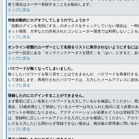
使う場合はユーザー登録することをお勧めします。
トップに戻る
何故自動的にログオフしてしまうのでしょうか？
「自動ログインを有効にする」のボックスをチェックしていない場合は、一時
ネット喫茶、大学などの共有されたコンピューター環境では利用しないことを
トップに戻る
オンライン状態のユーザーとして名前をリストに表示されないようにするには
ユーザー設定にある「オンラインステータスを隠す」を「はい」にすると、あ
トップに戻る
パスワードが無くなってしまいました。
無くしたパスワードを取り戻すことはできませんが、パスワードを再発行する
して送信します。再発行されたパスワードは、入力したメールアドレスに送信
トップに戻る
登録したのにログインすることができません。
まず最初に正しい名前とパスワードを入力しているかを確認してください。両方
場合、13歳未満として登録しているユーザーは与えられた指示に従う必要が
カウントが有効になりません。アクティベーションが必要かどうかは登録完了
は、登録時に正しいメールアドレスを入力したかを確認してください。アカウ
レスを入力したにも関わらず登録できない場合は、掲示板の管理者に問い合わ
トップに戻る