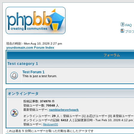
FAQ
プロ
現在の時刻 - Mon Aug 10, 2026 2:27 pm
yourdomain.com Forum Index
フォーラム
Test category 1
Test Forum 1
This is just a test forum.
オンラインデータ
投稿記事数:
374970
件
登録ユーザー数:
70048
人
最新登録ユーザー:
nambiarbeverlypark
オンラインユーザー:
29
人 :: 登録ユーザー [1] お忍びユーザー [0] 未登録ユーザー [
オンラインユーザーの記録:
6412
人 [ 記録更新日時 - Tue Feb 10, 2026 4:12 pm 
登録ユーザー:
filedown00
これは過去 5 分間にユーザーが取った行動を基にしたデータです