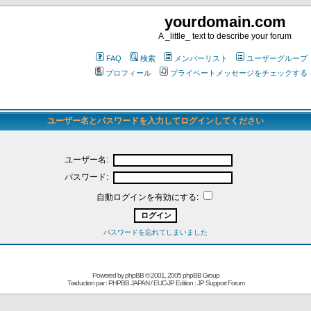
yourdomain.com
A _little_ text to describe your forum
FAQ
検索
メンバーリスト
ユーザーグループ
プロフィール
プライベートメッセージをチェックする
ユーザー名とパスワードを入力してログインしてください
ユーザー名:
パスワード:
自動ログインを有効にする:
パスワードを忘れてしまいました
Powered by
phpBB
© 2001, 2005 phpBB Group
Traduction par : PHPBB JAPAN / EUC-JP Edition :
JP Support Forum