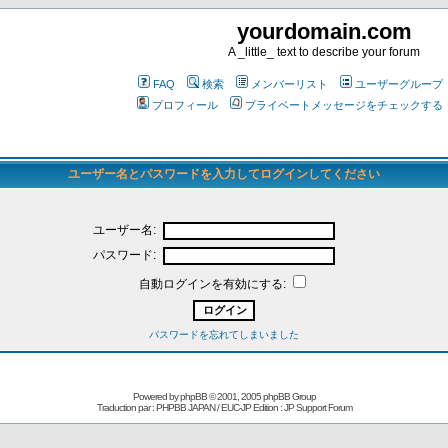
yourdomain.com
A _little_ text to describe your forum
FAQ
検索
メンバーリスト
ユーザーグループ
プロフィール
プライベートメッセージをチェックする
ユーザー名とパスワードを入力してログインしてください
ユーザー名:
パスワード:
自動ログインを有効にする:
パスワードを忘れてしまいました
Powered by
phpBB
© 2001, 2005 phpBB Group
Traduction par : PHPBB JAPAN / EUC-JP Edition :
JP Support Forum