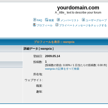
yourdomain.com
A _little_ text to describe your forum
FAQ
検索
メンバーリスト
ユーザーグループ
プロフィール
プライベートメッセージをチェックする
プロフィールを表示 :: wangxia
詳細データ [ wangxia ]
登録日:
2009.05.14
1
投稿数:
[投稿数の割合: 0.00% / 1 日当たりの投稿数: 0.00 件]
wangxia の記事をすべて検索
所在地:
ウェブサイト:
職業:
趣味: