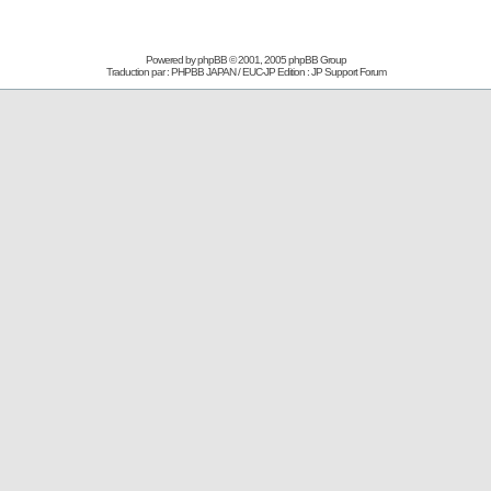
Powered by
phpBB
© 2001, 2005 phpBB Group
Traduction par : PHPBB JAPAN / EUC-JP Edition :
JP Support Forum